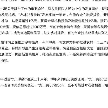
关于对台工作的重要论述，深入贯彻以人民为中心的发展思想，持续推出“
发展机遇。“农林22条措施”发布实施一年来，台胞台企在融资贷款、
补助、贴息等超过1亿元，获得金融机构授信及融资也超过1亿元。浙江
300余张，授信总额超过6000万元。有的台胞参与台博会、茶博会等各
心农场”，成为当地网红民宿，助力乡村建设。有的台企技术成果成功列
性转向全面推进乡村振兴，今年中央一号文件对持续推进农村一二三产
种养业、乡村新型生产生活服务业等领域，为台胞台企根植大陆、更好发
发展理念，构建新发展格局，推动高质量发展，不断完善保障台湾同胞福
的动能。
适逢“九二共识”达成三十周年。30年来的历史实践证明，“九二共识”
不管台海局势如何变迁，“九二共识”都没有、也不可能过时或者翻篇，始