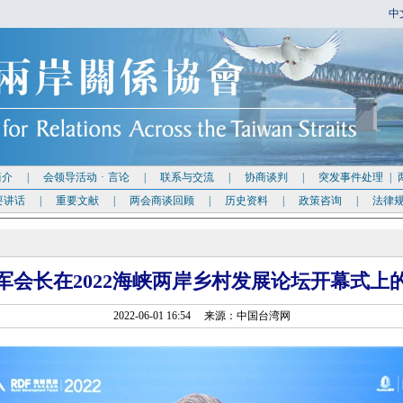
中
简介
|
会领导活动
·
言论
|
联系与交流
|
协商谈判
|
突发事件处理
|
要讲话
|
重要文献
|
两会商谈回顾
|
历史资料
|
政策咨询
|
法律
军会长在2022海峡两岸乡村发展论坛开幕式上
2022-06-01 16:54 来源：中国台湾网