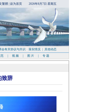
文繁體
|
设为首页
2026年8月7日 星期五
两会有关协议与共识
·
落实情况
|
其他动态
规范
|
视 频
|
图 片
|
专 题
的致辞