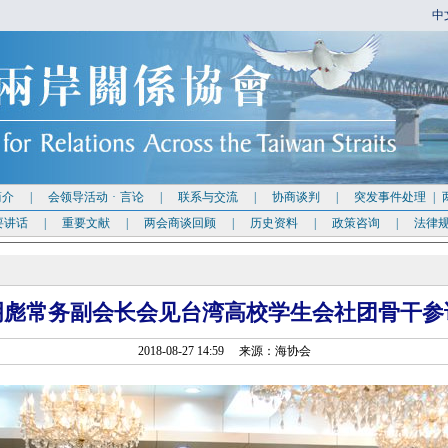
中
简介
|
会领导活动
·
言论
|
联系与交流
|
协商谈判
|
突发事件处理
|
要讲话
|
重要文献
|
两会商谈回顾
|
历史资料
|
政策咨询
|
法律
明彪常务副会长会见台湾高校学生会社团骨干参
2018-08-27 14:59 来源：海协会