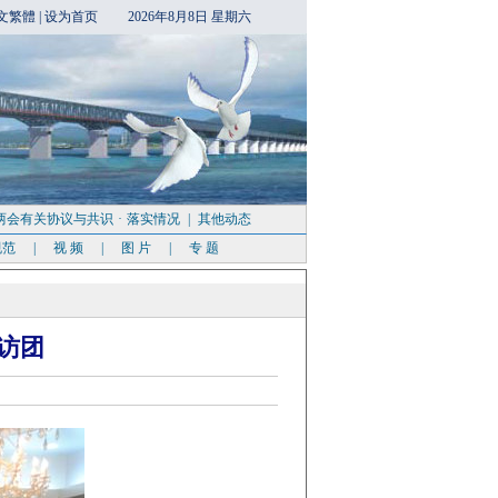
文繁體
|
设为首页
2026年8月8日 星期六
两会有关协议与共识
·
落实情况
|
其他动态
规范
|
视 频
|
图 片
|
专 题
访团