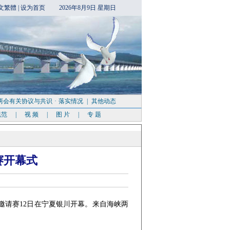
文繁體
|
设为首页
2026年8月9日 星期日
两会有关协议与共识
·
落实情况
|
其他动态
规范
|
视 频
|
图 片
|
专 题
赛开幕式
邀请赛12日在宁夏银川开幕。来自海峡两