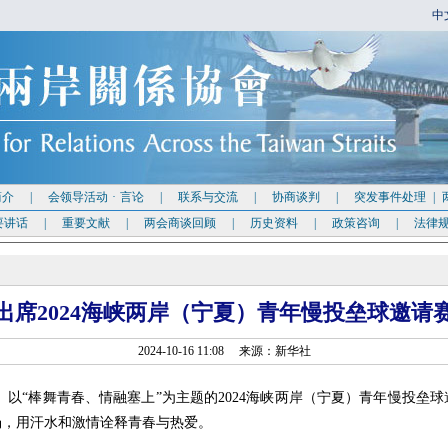
中
简介
|
会领导活动
·
言论
|
联系与交流
|
协商谈判
|
突发事件处理
|
要讲话
|
重要文献
|
两会商谈回顾
|
历史资料
|
政策咨询
|
法律
出席2024海峡两岸（宁夏）青年慢投垒球邀请
2024-10-16 11:08 来源：新华社
）以“棒舞青春、情融塞上”为主题的2024海峡两岸（宁夏）青年慢投垒球
场，用汗水和激情诠释青春与热爱。