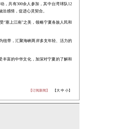
共有300余人参加，其中台湾球队12
融洽感情，促进心灵契合。
“塞上江南”之美，领略宁夏各族人民和
为纽带，汇聚海峡两岸多支年轻、活力的
受丰富的中华文化，加深对宁夏的了解和
【订阅新闻】
【
大
中
小
】