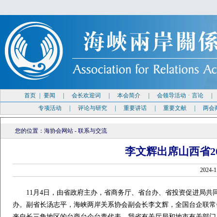
首页
|
要闻
|
会长欢迎词
|
本会简介
|
会领导活动
·
言论
专项活动
|
评论与研究
|
重要讲话
|
重要文献
|
两会
您的位置：
海协会网站
-
联系与交流
李文辉出席山西省2
2024
11月4日，由省政府主办，省商务厅、省台办、省投资促进局共同承
办。副省长汤志平，海峡两岸关系协会副会长李文辉，全国台企联常
来自长三角地区的台商台企台青代表、我省有关厅局和地市有关部门及