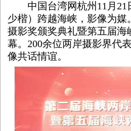
中国台湾网杭州11月21日
少楷）跨越海峡，影像为媒。
摄影奖颁奖典礼暨第五届海
幕。200余位两岸摄影界代
像共话情谊。