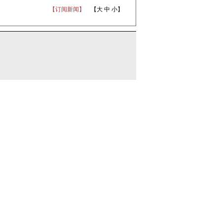
【订阅新闻】
【
大
中
小
】