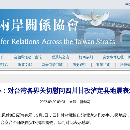
中
简介
|
会领导活动
·
言论
|
联系与交流
|
协商谈判
|
突发事件处理
|
要讲话
|
重要文献
|
两会商谈回顾
|
历史资料
|
政策咨询
|
法律
办：对台湾各界关切慰问四川甘孜泸定县地震表
2022-09-09 09:08 来源：新华网
凤莲8日应询表示，9月5日，四川甘孜藏族自治州泸定县发生6.8级地震
，台商台企踊跃向灾区捐款捐物。我们对此表示感谢。