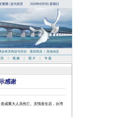
文繁體
|
设为首页
2026年8月9日 星期日
两会有关协议与共识
·
落实情况
|
其他动态
规范
|
视 频
|
图 片
|
专 题
示感谢
，造成重大人员伤亡。灾情发生后，台湾