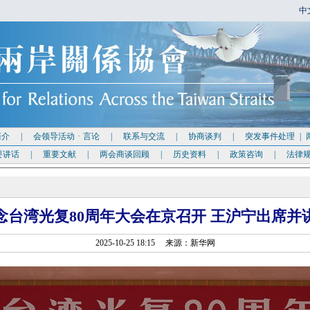
中
简介
|
会领导活动
·
言论
|
联系与交流
|
协商谈判
|
突发事件处理
|
要讲话
|
重要文献
|
两会商谈回顾
|
历史资料
|
政策咨询
|
法律
念台湾光复80周年大会在京召开 王沪宁出席并
2025-10-25 18:15 来源：新华网