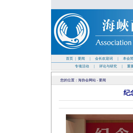
首页
|
要闻
|
会长欢迎词
|
本会
专项活动
|
评论与研究
|
重
您的位置：
海协会网站
-
要闻
纪