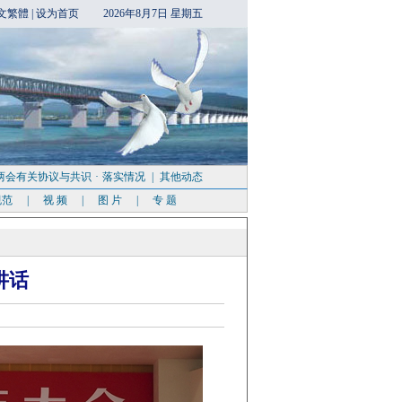
文繁體
|
设为首页
2026年8月7日 星期五
两会有关协议与共识
·
落实情况
|
其他动态
规范
|
视 频
|
图 片
|
专 题
讲话