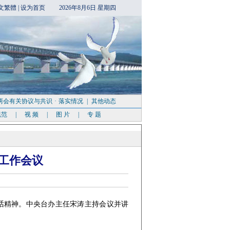
文繁體
|
设为首页
2026年8月6日 星期四
两会有关协议与共识
·
落实情况
|
其他动态
规范
|
视 频
|
图 片
|
专 题
工作会议
话精神。中央台办主任宋涛主持会议并讲