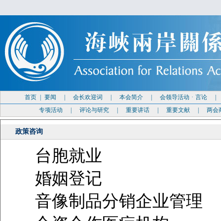
首页
|
要闻
|
会长欢迎词
|
本会简介
|
会领导活动
·
言论
专项活动
|
评论与研究
|
重要讲话
|
重要文献
|
两会
政策咨询
台胞就业
婚姻登记
音像制品分销企业管理